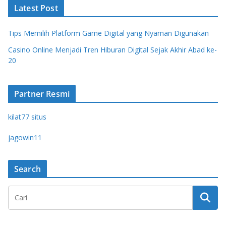
Latest Post
Tips Memilih Platform Game Digital yang Nyaman Digunakan
Casino Online Menjadi Tren Hiburan Digital Sejak Akhir Abad ke-
20
Partner Resmi
kilat77 situs
jagowin11
Search