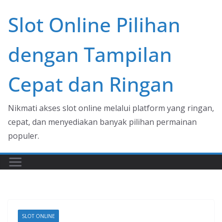
Skip
Slot Online Pilihan
to
content
dengan Tampilan
Cepat dan Ringan
Nikmati akses slot online melalui platform yang ringan,
cepat, dan menyediakan banyak pilihan permainan
populer.
SLOT ONLINE