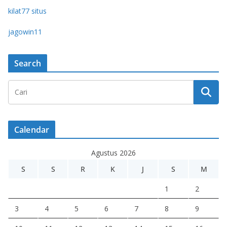
kilat77 situs
jagowin11
Search
Calendar
Agustus 2026
S
S
R
K
J
S
M
1
2
3
4
5
6
7
8
9